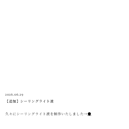
2026.06.29
【追加】シーリングライト波
久々にシーリングライト波を制作いたしました→
●