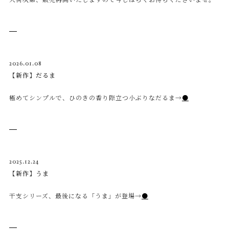
入荷次第、販売再開いたしますので今しばらくお待ちくださいませ。
2026.01.08
【新作】だるま
極めてシンプルで、ひのきの香り際立つ小ぶりなだるま→
●
2025.12.24
【新作】うま
干支シリーズ、最後になる「うま」が登場→
●