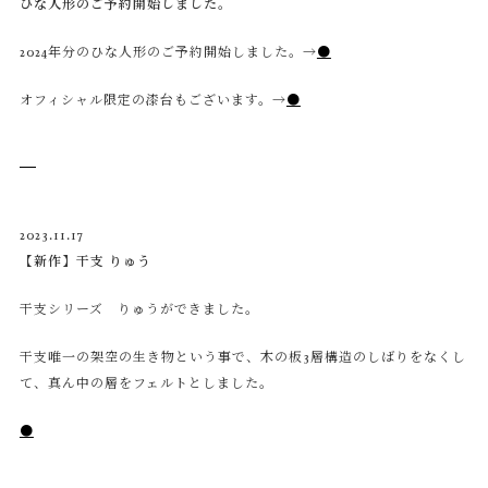
ひな人形のご予約開始しました。
2024年分のひな人形のご予約開始しました。→
●
オフィシャル限定の漆台もございます。→
●
2023.11.17
【新作】干支 りゅう
干支シリーズ りゅうができました。
干支唯一の架空の生き物という事で、木の板3層構造のしばりをなくし
て、真ん中の層をフェルトとしました。
●