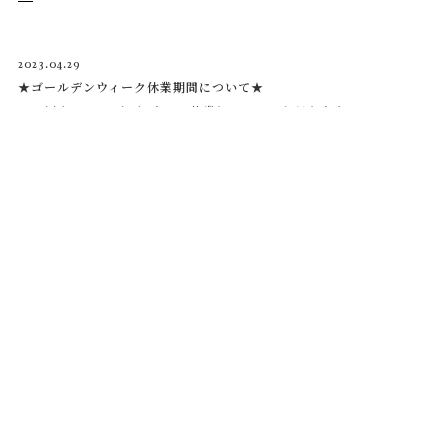
2023.04.29
★ゴールデンウィーク休業期間について★
5/3（水）～5/７（日）まで、休業とさせていただきます。
休業期間中にいただいたご注文・お問合せについては
5/８以降に、順次対応とさせていただきます。
2023.03.03
【追加】四葉時計M、タルトの時計Lの置時計を追加しました。
四葉の置き時計M→
●
タルトの置き時計L→
●