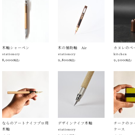
木軸シャーペン
木の補助軸 Air
カヌレのペ
stationery
stationery
kitchen
8,000
9,800
9,900
(税込)
(税込)
(税込)
ならのアートナイフプロ用
デザインナイフ木軸
チークのコ
木軸
ケース
stationery