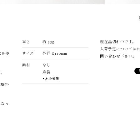
重さ
約 33g
現在品切れ中です。
入荷予定については
サイズ
外径 φ110mm
木を使
問い合わせ
下さい。
素材
なし
麻袋
す。
木の種類
ば壁掛
となっ