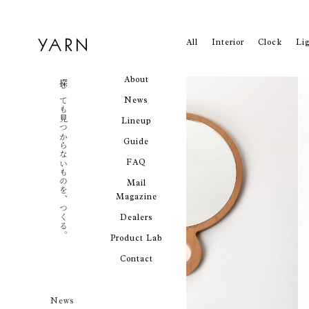
All
Interior
Clock
Li
About
探しても見つからないものを、つくる。
News
Lineup
Guide
FAQ
Mail
Magazine
Dealers
Product Lab
Contact
News