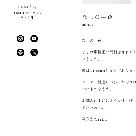
2026.06.29
【追加】シーリング
なしの手鏡
ライト波
mirror
なしの手鏡。
なしは果樹園で間引きされた
いました。
鏡はφ100mmとなっておりま
フック（別途）のひっかけれ
けにもできます。
木部の仕上げはオイル仕上げ
ております。
発送まで12日。