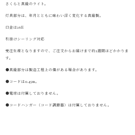
さくらと真鍮のライト。
灯具部分は、年月とともに味わい深く変化する真鍮製。
口金は26E
引掛けシーリング対応
受注生産となりますので、ご注文からお届けまで約2週間ほどかかりま
す。
●真鍮部分は製造工程上の傷がある場合があります。
●コードは0.45m。
●電球は付属しておりません。
●コードハンガー（コード調節器）は付属しておりません。