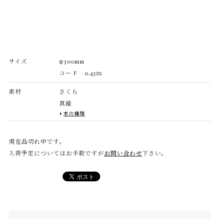
サイズ
φ300mm
コード 0.45ｍ
素材
さくら
真鍮
木の種類
現在品切れ中です。
入荷予定についてはお手数ですが
お問い合わせ
下さい。