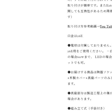
取り付けが簡単です。またE26-
関しても互換性があるため同
す）
取り付け方参考動画→
You Tu
口金は26E
●電球は付属しておりません
26E用をご使用ください。 ・
の場合60ｗまで、 LEDの場
ットでも可。
●お届けする商品は陶器ソケ
+木製カバー+真鍮パーツのみ
ます。
●真鍮部分は製造工程上の傷
場合があります。
●組み立て式（手袋付き）