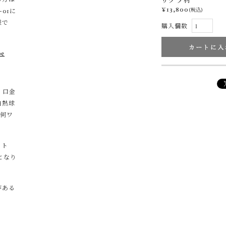
サクラ材
¥13,800
01に
(税込)
様で
購入個数
be
。口金
白熱球
合何ワ
ット
となり
がある