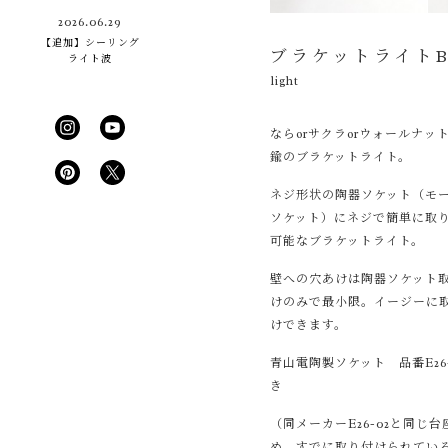
2026.06.29
【追加】シーリング
ブラケットライトB 
ライト波
light
ならorサクラorウォールナッ
鍮のブラケットライト。
ネジ形状の陶器ソケット（モ
ソケット）にネジで簡単に取
可能なブラケットライト。
壁への穴あけは陶器ソケット
けのみで最小限。イージーに
けできます。
青山電陶製ソケット 品番E26-
き
（同メーカーE26-02と同じ台
め、すでに取り付けられてい