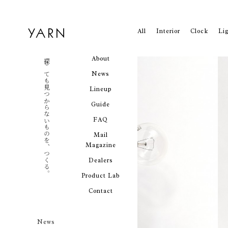
All
Interior
Clock
Li
About
探しても見つからないものを、つくる。
News
Lineup
Guide
FAQ
Mail
Magazine
Dealers
Product Lab
Contact
News