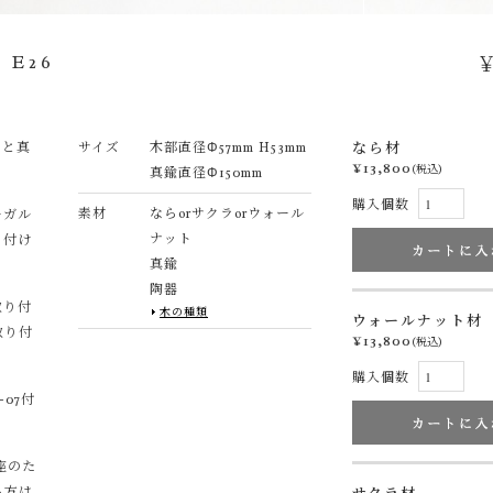
E26
￥
トと真
サイズ
木部直径Φ57mm H53mm
なら材
¥13,800
(税込)
真鍮直径Φ150mm
購入個数
素材
ならorサクラorウォール
ーガル
ナット
り付け
真鍮
陶器
取り付
木の種類
ウォールナット材
取り付
¥13,800
(税込)
購入個数
07付
座のた
る方は