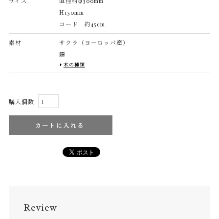
サイズ
直径約φ300mm
H150mm
コード 約45cm
素材
サクラ（ヨーロッパ産）
籐
木の種類
購入個数
Review