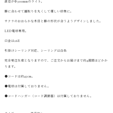
直径がΦ300mmのライト。
籐に合わせて面取りを丸くして優しい印象に。
サクラのおおらかな木目と籐の形状が合うようデザインしました。
LED電球専用。
口金は26E
引掛けシーリング対応、シーリングは白色
完全受注生産となりますので、ご注文からお届けまで約4週間ほどかか
ります。
●コードは約45cm。
●電球は付属しておりません。
●コードハンガー（コード調節器）は付属しておりません。